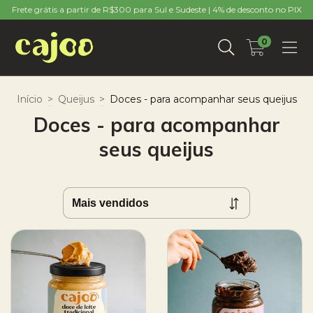
Frete grátis a partir de R$300 para Sul e Sudeste | 4% de desconto no PIX
0
Início
>
Queijus
>
Doces - para acompanhar seus queijus
Doces - para acompanhar
seus queijus