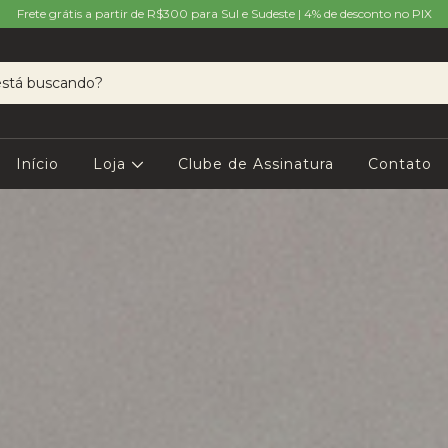
Frete grátis a partir de R$300 para Sul e Sudeste | 4% de desconto no PIX
Início
Loja
Clube de Assinatura
Contato