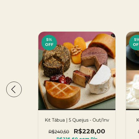
5
%
5
OFF
OF
 Negro
Kit Tábua | 5 Queijus - Out/Inv
K
ada)
R$228,00
R$240,50
0