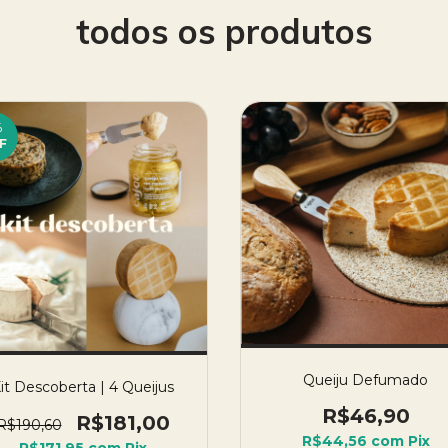
todos os produtos
%
F
Queiju Defumado
it Descoberta | 4 Queijus
R$46,90
R$181,00
R$190,60
R$44,56
com
Pix